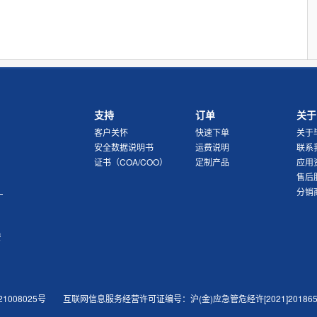
支持
订单
关于
客户关怀
快速下单
关于
安全数据说明书
运费说明
联系
证书（COA/COO）
定制产品
应用
售后
分销
安
21008025号
互联网信息服务经营许可证编号：沪(金)应急管危经许[2021]201865(